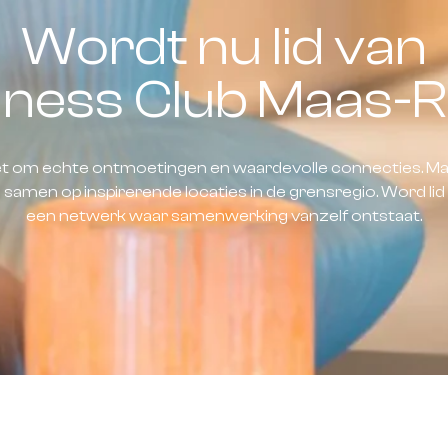
Wordt nu lid van
iness Club Maas-R
het om echte ontmoetingen en waardevolle connecties. Ma
amen op inspirerende locaties in de grensregio. Word li
een netwerk waar samenwerking vanzelf ontstaat.