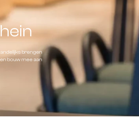
hein
andelijks brengen
d en bouw mee aan