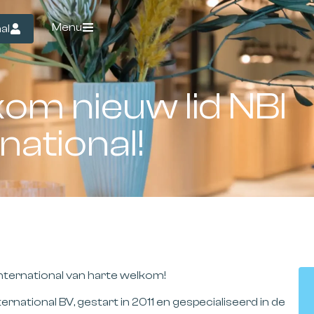
Menu
al
kom nieuw lid NBI
national!
International van harte welkom!
rnational BV, gestart in 2011 en gespecialiseerd in de