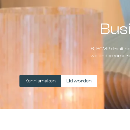
Bus
Bij BCMR draait 
we ondernemers s
Kennismaken
Lid worden