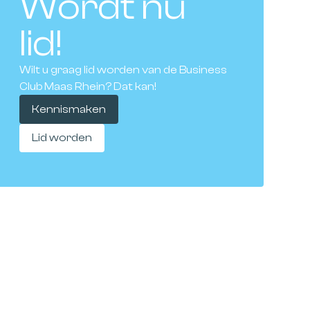
Wordt nu
lid!
Wilt u graag lid worden van de Business
Club Maas Rhein? Dat kan!
Kennismaken
Lid worden