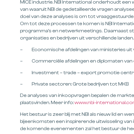
MICE industrie. NBI International onderhoudt ee
van waaruit NBI de gedetailleerde vragen analys
doel van deze analyses is om tot vraaggestuurde
Om tot deze processen te komen is NBI Internati
programma’s en netwerkmeetings. Daarnaast sti
organisaties en bedrijven uit verschillende landen
– Economische afdelingen van ministeries uit v
– Commerciële afdelingen en diplomaten van d
– Investment – trade – export promotie centr
– Private sectoren: Grote bedrijven tot MKB
De analyses van inkoopvragen bepalen de markte
plaatsvinden. Meer info:
www.nbi-international.c
Het bestuur is zeer blij met NBI als nieuw lid en
bijeenkomsten een inspirerende uitwisseling van 
de komende evenementen zal het bestuur de heer