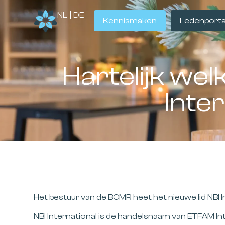
NL
DE
Kennismaken
Ledenporta
Hartelijk wel
Inter
Het bestuur van de BCMR heet het nieuwe lid NBI 
NBI International is de handelsnaam van ETFAM Inte