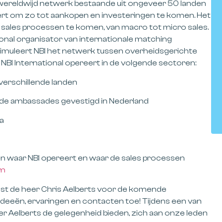
n wereldwijd netwerk bestaande uit ongeveer 50 landen
eert om zo tot aankopen en investeringen te komen. Het
 sales processen te komen, van macro tot micro sales.
onal organisator van internationale matching
muleert NBI het netwerk tussen overheidsgerichte
. NBI International opereert in de volgende sectoren:
erschillende landen
e ambassades gevestigd in Nederland
a
n waar NBI opereert en waar de sales processen
om
 wenst de heer Chris Aelberts voor de komende
ideeën, ervaringen en contacten toe! Tijdens een van
 Aelberts de gelegenheid bieden, zich aan onze leden