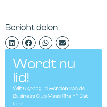
Bericht delen
Wordt nu
lid!
Wilt u graag lid worden van de
Business Club Maas Rhein? Dat
kan!