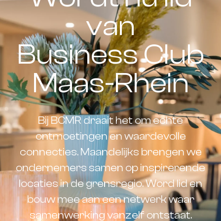
van
Business Club
Maas-Rhein
Bij BCMR draait het om echte
ontmoetingen en waardevolle
connecties. Maandelijks brengen we
ondernemers samen op inspirerende
locaties in de grensregio. Word lid en
bouw mee aan een netwerk waar
samenwerking vanzelf ontstaat.