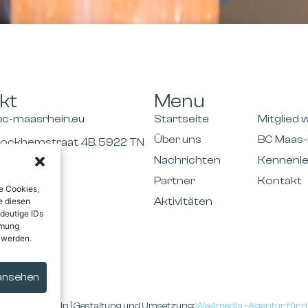
kt
Menu
bc-maasrhein.eu
Startseite
Mitglied
Über uns
BC Maas-
tockhemstraat 4B, 5922 TN
(NL)
Nachrichten
Kennenl
Partner
Kontakt
e Cookies,
Aktivitäten
e diesen
deutige IDs
mmung
 werden.
 ansehen
Club Maas-Rhein | Gestaltung und Umsetzung:
We4media - Agentur für di