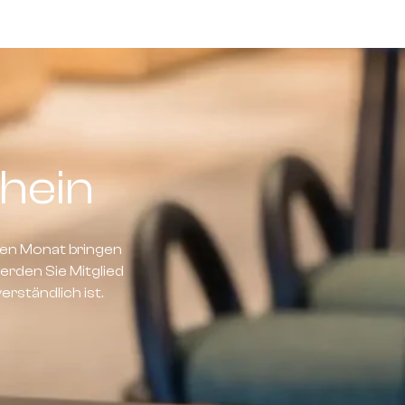
hein
en Monat bringen
rden Sie Mitglied
rständlich ist.