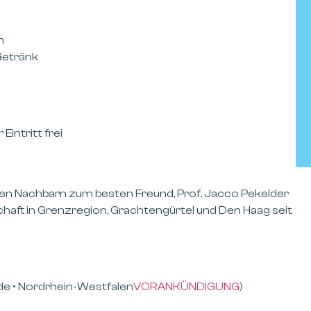
n
. Getränk
r
Eintritt frei
en Nachbarn zum besten Freund, Prof. Jacco Pekelder
haft in Grenzregion, Grachtengürtel und Den Haag seit
de • Nordrhein-Westfalen
VORANKÜNDIGUNG
)