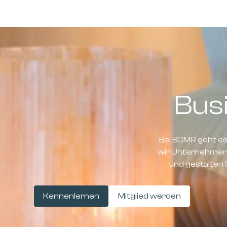
Bus
Bei BCMR geht e
wir Unternehmer 
und gestalten 
Kennenlernen
Mitglied werden