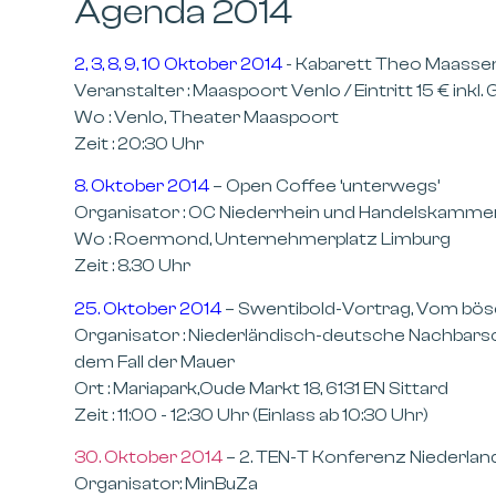
Agenda 2014
2, 3, 8, 9, 10 Oktober 2014
- Kabarett Theo Maasse
Veranstalter : Maaspoort Venlo /
Eintritt 15 € inkl
Wo : Venlo
, Theater Maaspoort
Zeit : 20:30 Uhr
8. Oktober 2014
– Open Coffee ‘unterwegs’
Organisator : OC Niederrhein und Handelskamme
Wo : Roermond
, Unternehmerplatz Limburg
Zeit : 8.30 Uhr
25. Oktober 2014
– Swentibold-Vortrag, Vom bös
Organisator : Niederländisch-deutsche Nachbarsc
dem Fall der Mauer
Ort : Mariapark,Oude Markt 18, 6131 EN Sittard
Zeit : 11:00 - 12:30 Uhr (Einlass ab 10:30 Uhr)
30. Oktober 2014
–
2. TEN-T Konferenz Niederlan
Organisator: MinBuZa