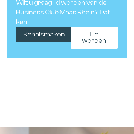
Wilt u graag lid worden van de
Business Club Maas Rhein? Dat
kan!
Kennismaken
Lid
worden