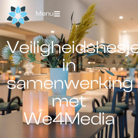
Menu
Veiligheidshesj
in
samenwerking
met
We4Media