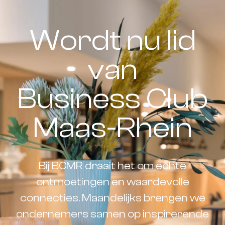
Wordt nu lid
van
Business Club
Maas-Rhein
Bij BCMR draait het om echte
ontmoetingen en waardevolle
connecties. Maandelijks brengen we
ondernemers samen op inspirerende