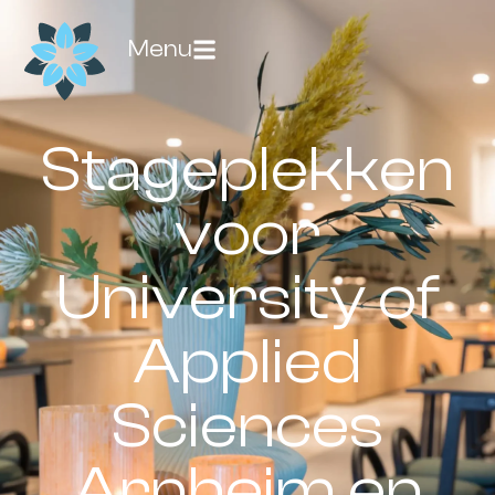
Menu
Stageplekken
voor
University of
Applied
Sciences
Arnheim en