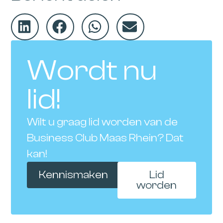
Wordt nu
lid!
Wilt u graag lid worden van de
Business Club Maas Rhein? Dat
kan!
Kennismaken
Lid
worden