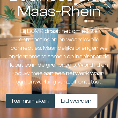
Maas-Rhein
Bij BCMR draait het om echte
ontmoetingen en waardevolle
connecties. Maandelijks brengen we
ondernemers samen op inspirerende
locaties in de grensregio. Word lid en
bouw mee aan een netwerk waar
samenwerking vanzelf ontstaat.
Kennismaken
Lid worden