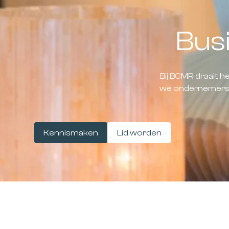
Bus
Bij BCMR draait 
we ondernemers s
Kennismaken
Lid worden