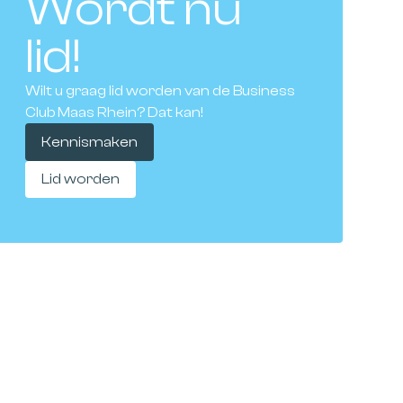
Wordt nu
lid!
Wilt u graag lid worden van de Business
Club Maas Rhein? Dat kan!
Kennismaken
Lid worden