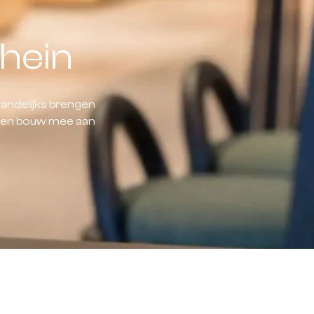
hein
andelijks brengen
d en bouw mee aan