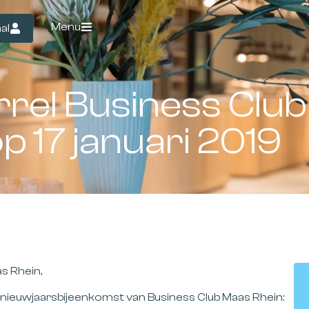
Menu
al
rel Business Club
p 17 januari 2019
s Rhein,
 nieuwjaarsbijeenkomst van Business Club Maas Rhein: