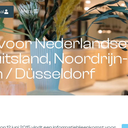
Menu
al
voor Nederlandse
itsland, Noordrijn-
 / Düsseldorf
p 12 juni 2015 vindt een informatiebijeenkomst voor