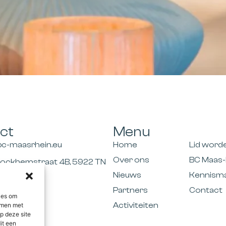
ct
Menu
bc-maasrhein.eu
Home
Lid word
Over ons
BC Maas-
tockhemstraat 4B, 5922 TN
(NL)
Nieuws
Kennism
Partners
Contact
ies om
Activiteiten
emmen met
p deze site
it een