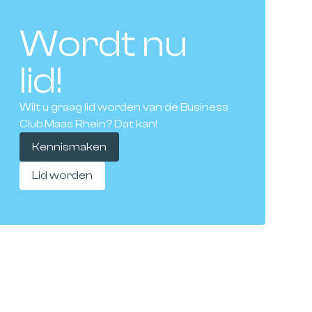
Wordt nu
lid!
Wilt u graag lid worden van de Business
Club Maas Rhein? Dat kan!
Kennismaken
Lid worden