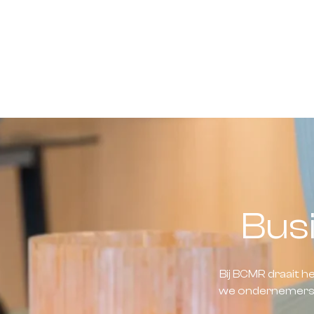
Bus
Bij BCMR draait 
we ondernemers s