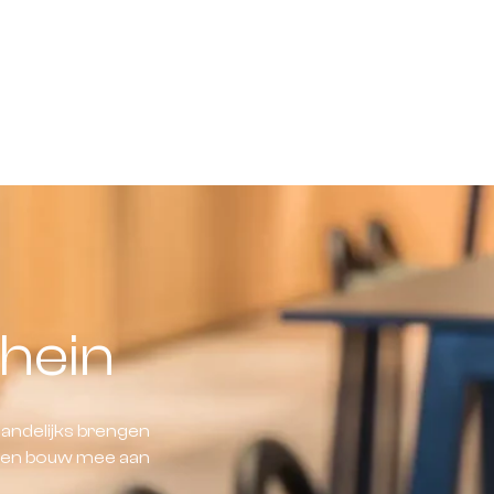
hein
andelijks brengen
d en bouw mee aan