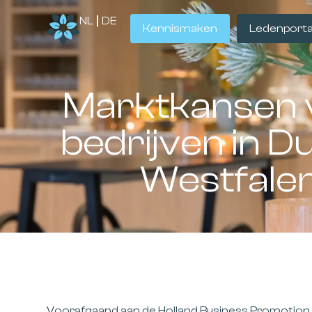
NL
DE
Kennismaken
Ledenporta
Marktkansen 
bedrijven in Du
Westfalen
Voorafgaand aan de Holland Business Promotion o