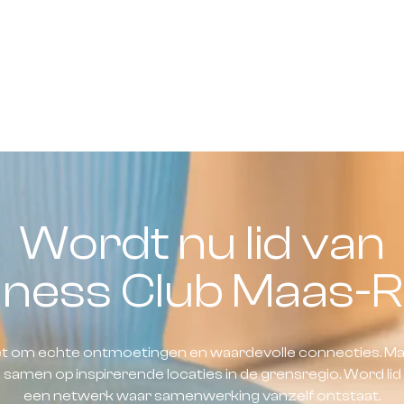
Wordt nu lid van
iness Club Maas-R
het om echte ontmoetingen en waardevolle connecties. Ma
amen op inspirerende locaties in de grensregio. Word li
een netwerk waar samenwerking vanzelf ontstaat.