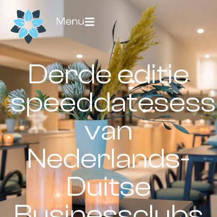
Menu
Derde editie
speeddatesess
van
Nederlands-
Duitse
Businessclubs