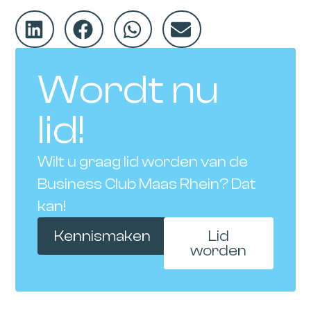
Wordt nu
lid!
Wilt u graag lid worden van de
Business Club Maas Rhein? Dat
kan!
Kennismaken
Lid
worden