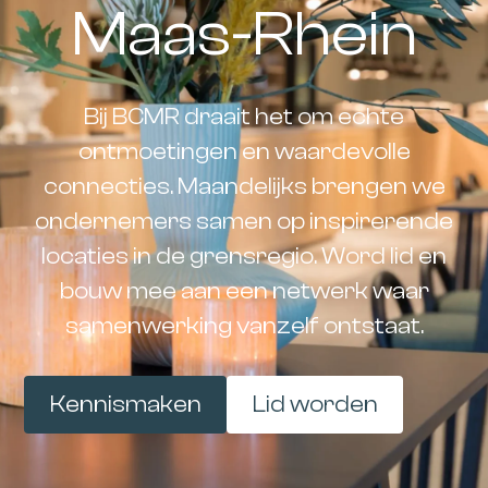
Maas-Rhein
Bij BCMR draait het om echte
ontmoetingen en waardevolle
connecties. Maandelijks brengen we
ondernemers samen op inspirerende
locaties in de grensregio. Word lid en
bouw mee aan een netwerk waar
samenwerking vanzelf ontstaat.
Kennismaken
Lid worden