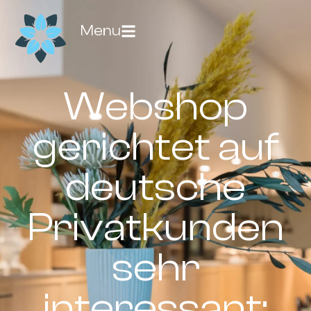
Menu
Webshop
gerichtet auf
deutsche
Privatkunden
sehr
interessant: