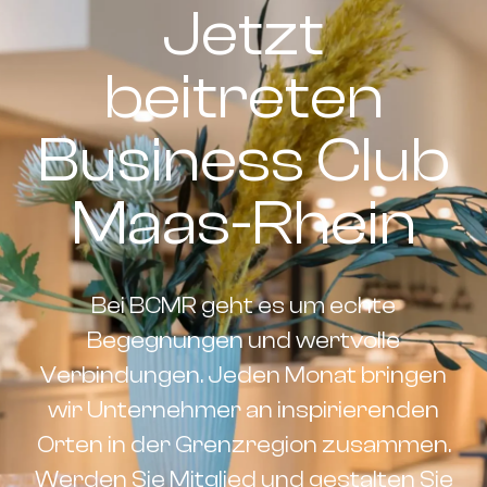
Jetzt
beitreten
Business Club
Maas-Rhein
Bei BCMR geht es um echte
Begegnungen und wertvolle
Verbindungen. Jeden Monat bringen
wir Unternehmer an inspirierenden
Orten in der Grenzregion zusammen.
Werden Sie Mitglied und gestalten Sie