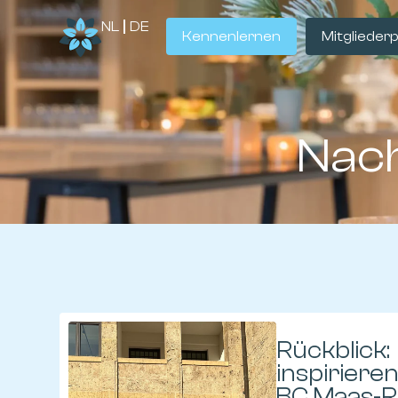
NL
DE
Kennenlernen
Mitgliederp
Nach
Rückblick:
inspiriere
BC Maas-R