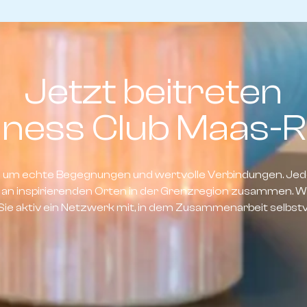
Jetzt beitreten
iness Club Maas-R
s um echte Begegnungen und wertvolle Verbindungen. Jed
an inspirierenden Orten in der Grenzregion zusammen. We
Sie aktiv ein Netzwerk mit, in dem Zusammenarbeit selbstve