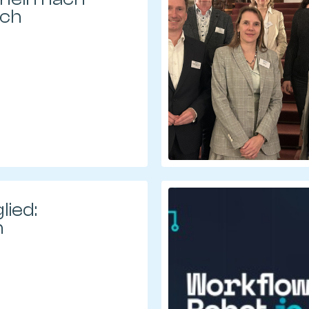
ch
lied:
h