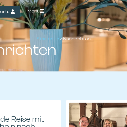
Menu
ortal
Startseite
>
Nachrichten
richten
nde Reise mit
hein nach