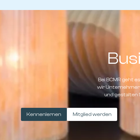
Bus
Bei BCMR geht e
wir Unternehmer 
und gestalten 
Kennenlernen
Mitglied werden