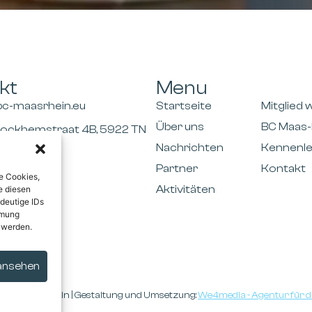
kt
Menu
bc-maasrhein.eu
Startseite
Mitglied
Über uns
BC Maas-
tockhemstraat 4B, 5922 TN
(NL)
Nachrichten
Kennenl
Partner
Kontakt
e Cookies,
Aktivitäten
e diesen
deutige IDs
mmung
 werden.
 ansehen
Club Maas-Rhein | Gestaltung und Umsetzung:
We4media - Agentur für di