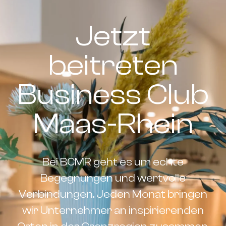
Jetzt
beitreten
Business Club
Maas-Rhein
Bei BCMR geht es um echte
Begegnungen und wertvolle
Verbindungen. Jeden Monat bringen
wir Unternehmer an inspirierenden