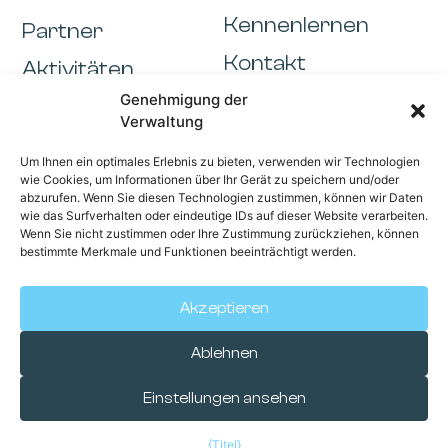
Kennenlernen
Partner
Kontakt
Aktivitäten
Informationen
Genehmigung der
Verwaltung
Cookiebeleid
Um Ihnen ein optimales Erlebnis zu bieten, verwenden wir Technologien
Algemene voorwaarden
wie Cookies, um Informationen über Ihr Gerät zu speichern und/oder
abzurufen. Wenn Sie diesen Technologien zustimmen, können wir Daten
Impressum
wie das Surfverhalten oder eindeutige IDs auf dieser Website verarbeiten.
Wenn Sie nicht zustimmen oder Ihre Zustimmung zurückziehen, können
bestimmte Merkmale und Funktionen beeinträchtigt werden.
Mitgliederportal
Akzeptieren
Ablehnen
© 2026 Business Club Maas-Rhein
Einstellungen ansehen
Entwurf und Realisierung:
We4media -
Agentur für digitales Marketing.
{Titel}