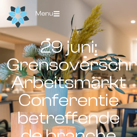
Menu
29 juni:
Grensoverschr
Arbeitsmarkt
Conferentie
betreffende
de branche