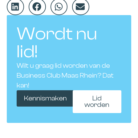
Wordt nu
lid!
Wilt u graag lid worden van de
Business Club Maas Rhein? Dat
kan!
Kennismaken
Lid
worden