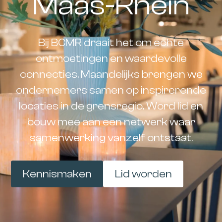
Maas-Rhein
Bij BCMR draait het om echte
ontmoetingen en waardevolle
connecties. Maandelijks brengen we
ondernemers samen op inspirerende
locaties in de grensregio. Word lid en
bouw mee aan een netwerk waar
samenwerking vanzelf ontstaat.
Kennismaken
Lid worden