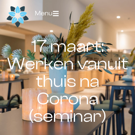
Menu
17 maart:
Werken vanuit
thuis na
Corona
(seminar)