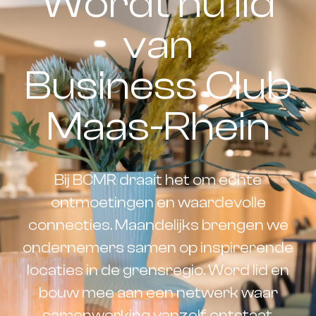
Wordt nu lid
van
Business Club
Maas-Rhein
Bij BCMR draait het om echte
ontmoetingen en waardevolle
connecties. Maandelijks brengen we
ondernemers samen op inspirerende
locaties in de grensregio. Word lid en
bouw mee aan een netwerk waar
samenwerking vanzelf ontstaat.