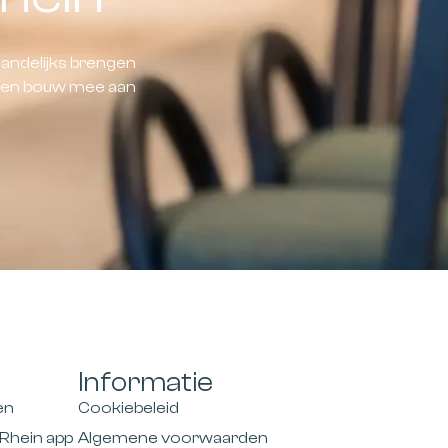
andelijks brengen
d en bouw mee aan
Informatie
en
Cookiebeleid
Rhein app
Algemene voorwaarden