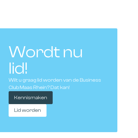
Wordt nu
lid!
Wilt u graag lid worden van de Business
Club Maas Rhein? Dat kan!
Kennismaken
Lid worden