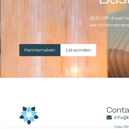
Bij BCMR draait 
we ondernemers s
Kennismaken
Lid worden
Conta
info@
Van S