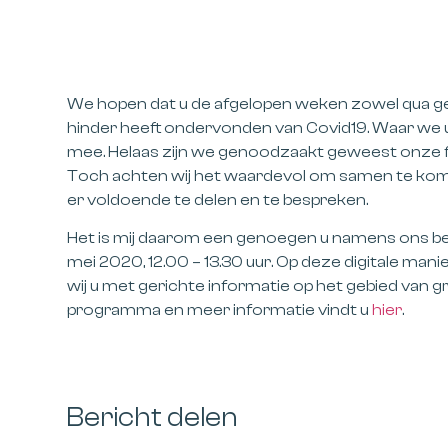
We hopen dat u de afgelopen weken zowel qua gez
hinder heeft ondervonden van Covid19. Waar we 
mee. Helaas zijn we genoodzaakt geweest onze f
Toch achten wij het waardevol om samen te komen
er voldoende te delen en te bespreken.
Het is mij daarom een genoegen u namens ons be
mei 2020, 12.00 – 13.30 uur.
Op deze digitale manie
wij u met gerichte informatie op het gebied va
programma en meer informatie vindt u
hier
.
Bericht delen