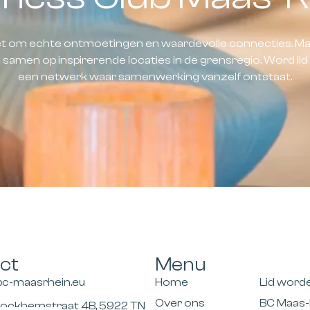
het om echte ontmoetingen en waardevolle connecties. Ma
amen op inspirerende locaties in de grensregio. Word li
een netwerk waar samenwerking vanzelf ontstaat.
ct
Menu
bc-maasrhein.eu
Home
Lid word
Over ons
BC Maas-
tockhemstraat 4B, 5922 TN