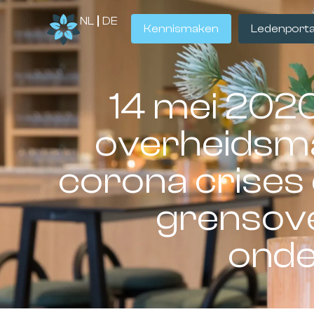
NL
DE
Kennismaken
Ledenporta
14 mei 202
overheidsma
corona crises
grensov
ond