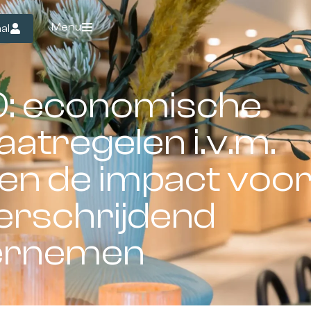
Menu
al
0: economische
atregelen i.v.m.
 en de impact voo
erschrijdend
ernemen