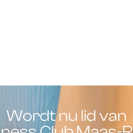
Wordt nu lid van
iness Club Maas-R