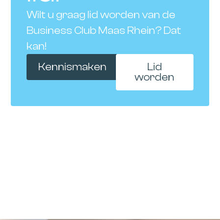
Wilt u graag lid worden van de
Business Club Maas Rhein? Dat
kan!
Kennismaken
Lid
worden