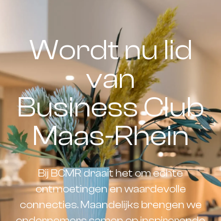
Wordt nu lid
van
Business Club
Maas-Rhein
Bij BCMR draait het om echte
ontmoetingen en waardevolle
connecties. Maandelijks brengen we
ondernemers samen op inspirerende