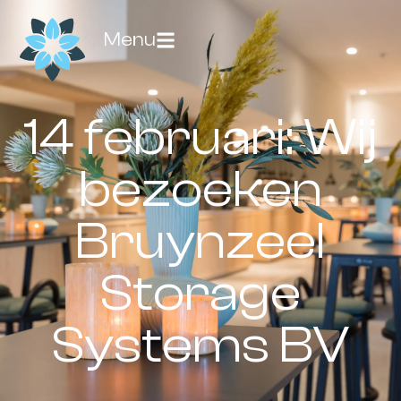
Menu
14 februari: Wij
bezoeken
Bruynzeel
Storage
Systems BV