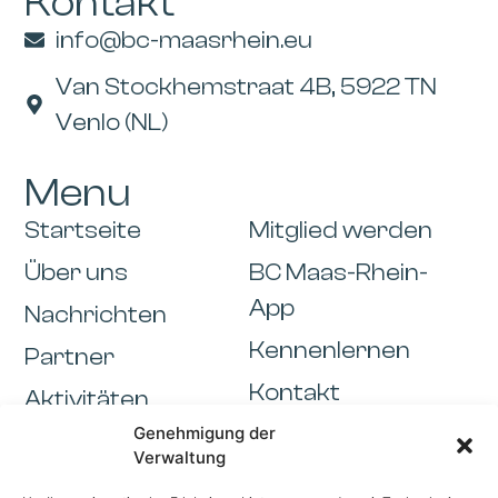
Kontakt
info@bc-maasrhein.eu
Van Stockhemstraat 4B, 5922 TN
Venlo (NL)
Menu
Startseite
Mitglied werden
Über uns
BC Maas-Rhein-
App
Nachrichten
Kennenlernen
Partner
Kontakt
Aktivitäten
Informationen
Genehmigung der
Verwaltung
Cookiebeleid