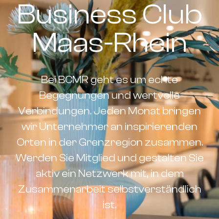
Business Club
Maas-Rhein
Bei BCMR geht es um echte
Begegnungen und wertvolle
Verbindungen. Jeden Monat bringen
wir Unternehmer an inspirierenden
Orten in der Grenzregion zusammen.
Werden Sie Mitglied und gestalten Sie
aktiv ein Netzwerk mit, in dem
Zusammenarbeit selbstverständlich
ist.