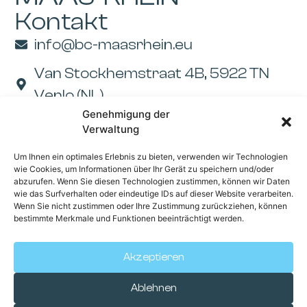
Kontakt
info@bc-maasrhein.eu
Van Stockhemstraat 4B, 5922 TN
Venlo (NL)
Genehmigung der
Verwaltung
Menu
Um Ihnen ein optimales Erlebnis zu bieten, verwenden wir Technologien
Startseite
Mitglied werden
wie Cookies, um Informationen über Ihr Gerät zu speichern und/oder
abzurufen. Wenn Sie diesen Technologien zustimmen, können wir Daten
Über uns
BC Maas-Rhein-
wie das Surfverhalten oder eindeutige IDs auf dieser Website verarbeiten.
Wenn Sie nicht zustimmen oder Ihre Zustimmung zurückziehen, können
App
Nachrichten
bestimmte Merkmale und Funktionen beeinträchtigt werden.
Kennenlernen
Partner
Akzeptieren
Kontakt
Aktivitäten
Informationen
Ablehnen