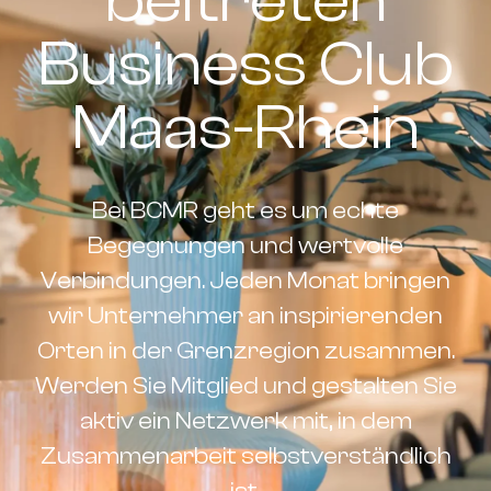
beitreten
Business Club
Maas-Rhein
Bei BCMR geht es um echte
Begegnungen und wertvolle
Verbindungen. Jeden Monat bringen
wir Unternehmer an inspirierenden
Orten in der Grenzregion zusammen.
Werden Sie Mitglied und gestalten Sie
aktiv ein Netzwerk mit, in dem
Zusammenarbeit selbstverständlich