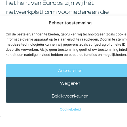
het hart van Europa zijn wij hét
netwerkplatform voor iedereen die
grensoverschrijdend wil ondernemen.
Beheer toestemming
Elke maand organiseren we
Om de beste ervaringen te bieden, gebruiken wij technologieën zoals cooki
informatie over je apparaat op te slaan en/of te raadplegen. Door in te stem
inspirerende netwerkevents op
met deze technologieën kunnen wij gegevens zoals surfgedrag of unieke ID'
deze site verwerken. Als je geen toestemming geeft of uw toestemming intrek
wisselende locaties in het Duitse
kan dit een nadelige invloed hebben op bepaalde functies en mogelijkheden.
Niederrhein-gebied en Zuidoost-
Nederland. Informeel, toegankelijk en
Accepteren
altijd met ruimte voor nieuwe
Weigeren
ontmoetingen, frisse ideeën en
Bekijk voorkeuren
waardevolle samenwerkingen.
Cookiebeleid
Of u nu al actief bent in Duitsland of juist
de eerste stappen wilt zetten: